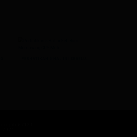
MOTOR ANTIMALING BERKAT GPS TRACKER
PERHATIKAN 5 HAL INI SEBELUM MEMASANG GPS MOTOR
 Tengah 57131
9-2021