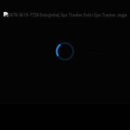
RECENT POSTS
SOLOGLOBALTRACKER, SOLUSI PASANG GPS MOBIL DI SOLO
CV. SoloGlobal Tracker
No.83, Keprabon, Kec. Banjarsari, Kota Surakarta, Jawa
mation Technology Department SoloGlobalTracker 201