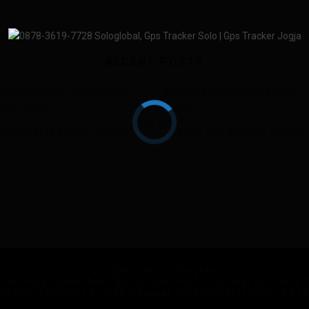
RECENT POSTS
SOLOGLOBALTRACKER, SOLUSI PASANG GPS MOBIL DI SOLO
CV. SoloGlobal Tracker
No.83, Keprabon, Kec. Banjarsari, Kota Surakarta, Jawa
mation Technology Department SoloGlobalTracker 201