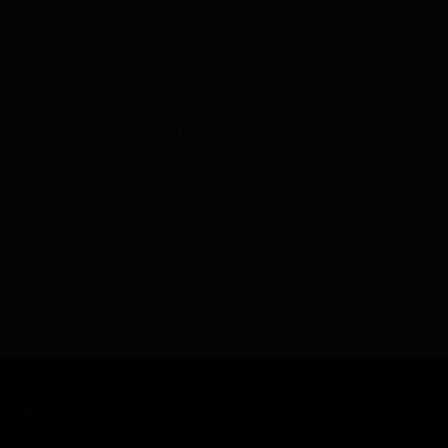
MOTOR ANTIMALING BERKAT GPS TRACKER
PERHATIKAN 5 HAL INI SEBELUM MEMASANG GPS MOTOR
 Tengah 57131
9-2021