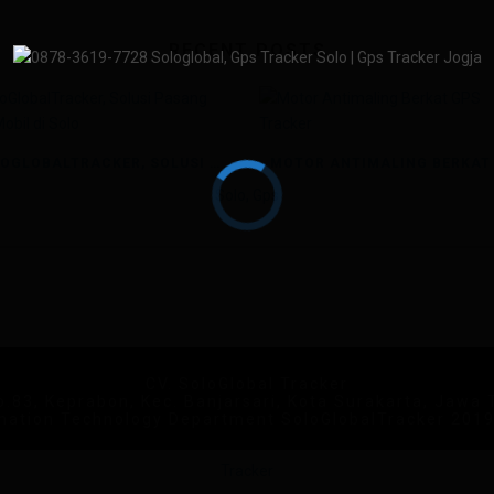
RECENT POSTS
SOLOGLOBALTRACKER, SOLUSI PASANG GPS MOBIL DI SOLO
CV. SoloGlobal Tracker
No.83, Keprabon, Kec. Banjarsari, Kota Surakarta, Jawa
mation Technology Department SoloGlobalTracker 201