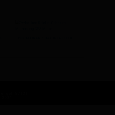
MOTOR ANTIMALING BERKAT GPS TRACKER
PERHATIKAN 5 HAL INI SEBELUM MEMASANG GPS MOTOR
 Tengah 57131
9-2021