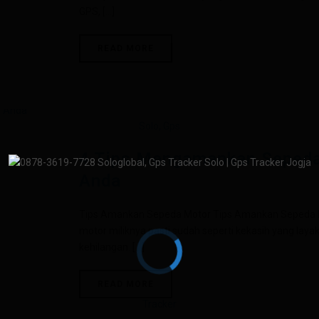
GPS, [...]
READ MORE
4 Tips Mengamankan Seped
Anda
Tips Amankan Sepeda Motor Tips Amankan Sepeda Mo
motor miliknya pasti sudah seperti kekasih yang layak
kehilangan. [...]
READ MORE