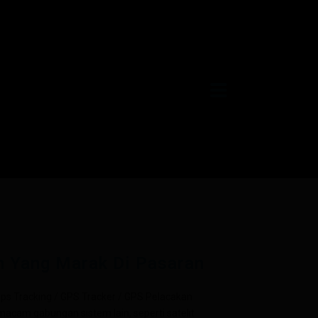
h Yang Marak Di Pasaran
ps Tracking / GPS Tracker / GPS Pelacakan
macam gabungan sistem lain, seperti satelit