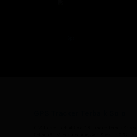
GPS Tracker Terbaik Solo
GPS Tracker Terbaik Solo GPS Tracker Terbaik Solo ya
Saharja 83, Mangkunegaran, Solo. Spesialis GPS Tracke