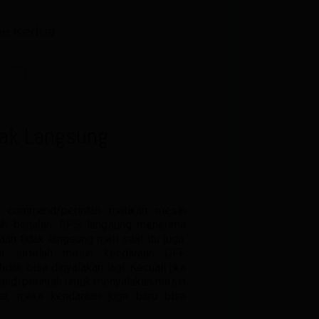
pe Kedua
2
dak Langsung
n command/perintah matikan mesin
ih berjalan, GPS langsung menerima
an tidak langsung mati saat itu juga.
pat setelah mesin kendaraan OFF.
dak bisa dinyalakan lagi. Kecuali jika
nd/perintah untuk menyalakan mesin
ite, maka kendaraan juga baru bisa