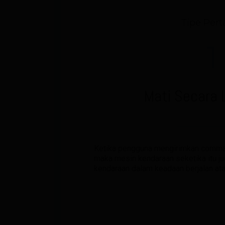
Tipe Per
1
Mati Secara
Ketika pengguna mengirimkan comman
maka mesin kendaraan seketika itu jug
kendaraan dalam keadaan berjalan ata