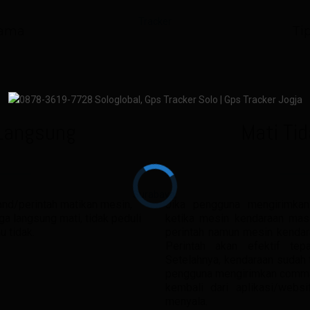
tama
Ti
 Langsung
Mati Ti
d/perintah matikan mesin,
Jika pengguna mengirimka
a langsung mati, tidak peduli
ketika mesin kendaraan mas
u tidak.
perintah namun mesin kendara
Perintah akan efektif te
Setelahnya, kendaraan sudah ti
pengguna mengirimkan comma
kembali dari aplikasi/webs
menyala.