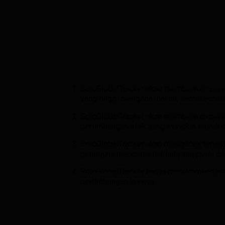
SoloGlobalTracker akan memberikan penje
yang tinggi mengenai hal ini, semata-mat
SoloGlobalTracker akan memberikan penje
pertimbangan efek yang mungkin terjadi d
SoloGlobalTracker akan mengecek terlebi
pengguna mengenai hal-hal yang perlu di
SoloGlobalTracker hanya merekomendasi
pertimbangan lainnya.